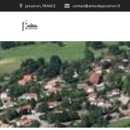
Skip
Jasseron, FRANCE
contact@amisdejasseron.fr
to
content