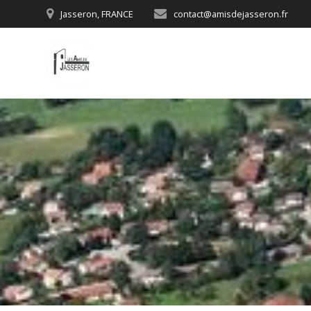
Skip
Jasseron, FRANCE
contact@amisdejasseron.fr
to
content